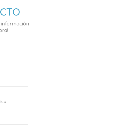
ACTO
 información
ora!
ico