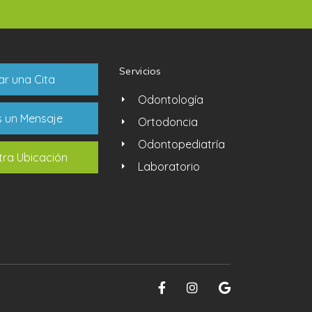
Servicios
r una Cita
Odontología
s un Mensaje
Ortodoncia
Odontopediatría
tra Ubicación
Laboratorio