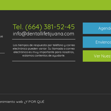
Tel. (664) 381-52-45
Agenda
info@dentallifetijuana.com
ue
Envíeno
Los tiempos de respuesta por teléfono y correo
electrónico pueden variar. Su llamada o correo
electrónico es muy importante para nosotros,
estamos contentos de ayudarle.
Ver Nues
tenimiento web
¿Y POR QUÉ