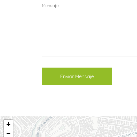
Mensaje
Enviar Mensaje
+
−