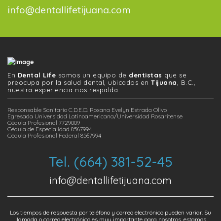
info@dentallifetijuana.com
En
Dental Life
somos un equipo de
dentistas
que se
preocupa por la salud dental, ubicados en
Tijuana
, B.C.,
nuestra experiencia nos respalda.
Responsable Sanitario C.D.E.O. Roxana Evelyn Estrada Olivo
Egresada Universidad Latinoamericana/Universidad Rosaritense
Cédula Profesional 7729009
Cédula de Especialidad 8567994
Cédula Profesional Federal 8567994
Tel. (664) 381-52-45
info@dentallifetijuana.com
Los tiempos de respuesta por teléfono y correo electrónico pueden variar. Su
llamada o correo electrónico es muy importante para nosotros, estamos