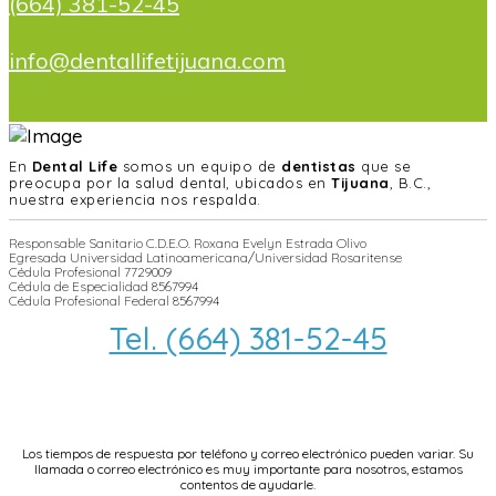
(664) 381-52-45
info@dentallifetijuana.com
En
Dental Life
somos un equipo de
dentistas
que se
preocupa por la salud dental, ubicados en
Tijuana
, B.C.,
nuestra experiencia nos respalda.
Responsable Sanitario C.D.E.O. Roxana Evelyn Estrada Olivo
Egresada Universidad Latinoamericana/Universidad Rosaritense
Cédula Profesional 7729009
Cédula de Especialidad 8567994
Cédula Profesional Federal 8567994
Tel. (664) 381-52-45
info@dentallifetijuana.com
Los tiempos de respuesta por teléfono y correo electrónico pueden variar. Su
llamada o correo electrónico es muy importante para nosotros, estamos
contentos de ayudarle.