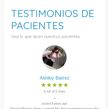
TESTIMONIOS DE
PACIENTES
Vea lo que dicen nuestros pacientes
Ashley Batrez
★
★
★
★
★
★
★
★
★
★
5
out of 5 stars
–
posted 8 years ago
,
Dental life has been a great! My first experience was the