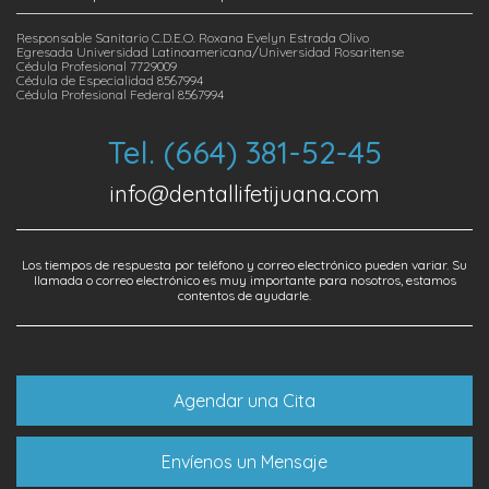
Responsable Sanitario C.D.E.O. Roxana Evelyn Estrada Olivo
Egresada Universidad Latinoamericana/Universidad Rosaritense
Cédula Profesional 7729009
Cédula de Especialidad 8567994
Cédula Profesional Federal 8567994
Tel. (664) 381-52-45
info@dentallifetijuana.com
Los tiempos de respuesta por teléfono y correo electrónico pueden variar. Su
llamada o correo electrónico es muy importante para nosotros, estamos
contentos de ayudarle.
Agendar una Cita
Envíenos un Mensaje