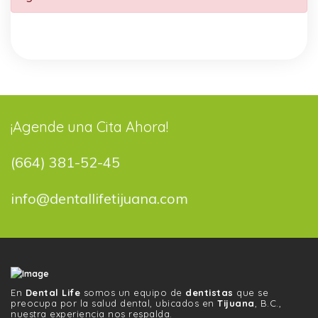
¡Agende una Cita Ahora!
(664) 381-52-45
info@dentallifetijuana.com
En
Dental Life
somos un equipo de
dentistas
que se
preocupa por la salud dental, ubicados en
Tijuana
, B.C.,
nuestra experiencia nos respalda.