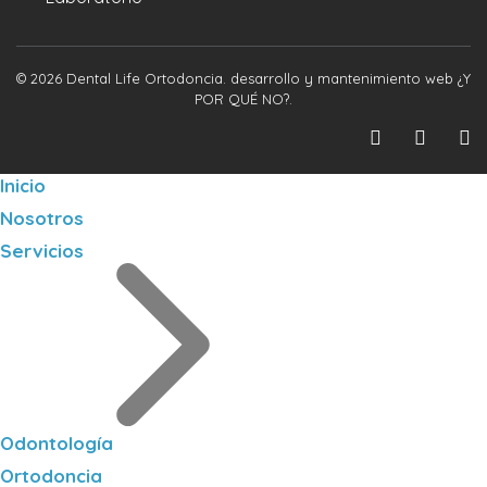
© 2026 Dental Life Ortodoncia. desarrollo y mantenimiento web
¿Y
POR QUÉ NO?
.
Inicio
Nosotros
Servicios
Odontología
Ortodoncia