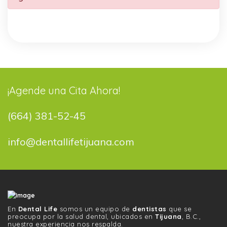
¡Agende una Cita Ahora!
(664) 381-52-45
info@dentallifetijuana.com
En
Dental Life
somos un equipo de
dentistas
que se
preocupa por la salud dental, ubicados en
Tijuana
, B.C.,
nuestra experiencia nos respalda.