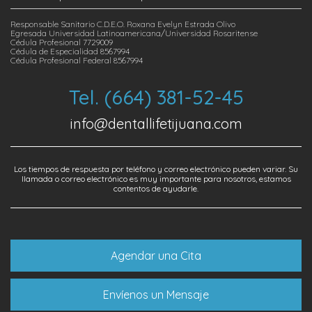
Responsable Sanitario C.D.E.O. Roxana Evelyn Estrada Olivo
Egresada Universidad Latinoamericana/Universidad Rosaritense
Cédula Profesional 7729009
Cédula de Especialidad 8567994
Cédula Profesional Federal 8567994
Tel. (664) 381-52-45
info@dentallifetijuana.com
Los tiempos de respuesta por teléfono y correo electrónico pueden variar. Su
llamada o correo electrónico es muy importante para nosotros, estamos
contentos de ayudarle.
Agendar una Cita
Envíenos un Mensaje