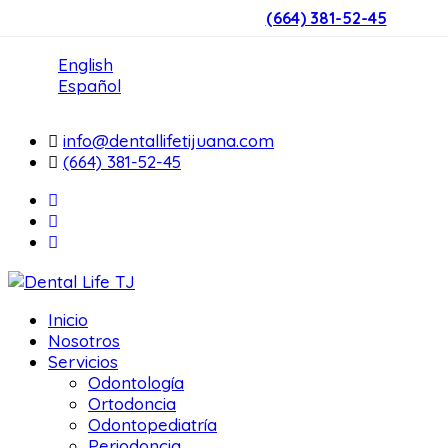
(664) 381-52-45
English
Español
info@dentallifetijuana.com
(664) 381-52-45
Inicio
Nosotros
Servicios
Odontología
Ortodoncia
Odontopediatría
Periodoncia