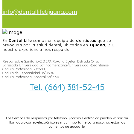
info@dentallifetijuana.com
En
Dental Life
somos un equipo de
dentistas
que se
preocupa por la salud dental, ubicados en
Tijuana
, B.C.,
nuestra experiencia nos respalda.
Responsable Sanitario C.D.E.O. Roxana Evelyn Estrada Olivo
Egresada Universidad Latinoamericana/Universidad Rosaritense
Cédula Profesional 7729009
Cédula de Especialidad 8567994
Cédula Profesional Federal 8567994
Tel. (664) 381-52-45
info@dentallifetijuana.com
Los tiempos de respuesta por teléfono y correo electrónico pueden variar. Su
llamada o correo electrónico es muy importante para nosotros, estamos
contentos de ayudarle.