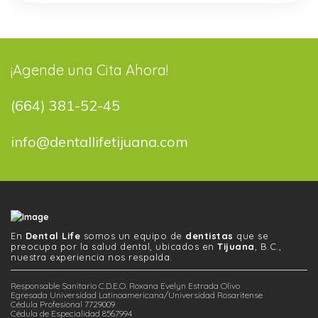
¡Agende una Cita Ahora!
(664) 381-52-45
info@dentallifetijuana.com
En
Dental Life
somos un equipo de
dentistas
que se
preocupa por la salud dental, ubicados en
Tijuana
, B.C.,
nuestra experiencia nos respalda.
Responsable Sanitario C.D.E.O. Roxana Evelyn Estrada Olivo
Egresada Universidad Latinoamericana/Universidad Rosaritense
Cédula Profesional 7729009
Cédula de Especialidad 8567994