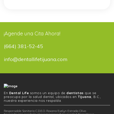
¡Agende una Cita Ahora!
(664) 381-52-45
info@dentallifetijuana.com
En
Dental Life
somos un equipo de
dentistas
que se
preocupa por la salud dental, ubicados en
Tijuana
, B.C.,
nuestra experiencia nos respalda.
Responsable Sanitario C.D.E.O. Roxana Evelyn Estrada Olivo