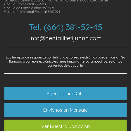
Egresada Universidad Latinoamericana/Universidad Rosaritense
Cédula Profesional 7729009
Cédula de Especialidad 8567994
Cédula Profesional Federal 8567994
Tel. (664) 381-52-45
info@dentallifetijuana.com
Los tiempos de respuesta por teléfono y correo electrónico pueden variar. Su
llamada o correo electrónico es muy importante para nosotros, estamos
contentos de ayudarle.
Agendar una Cita
Envíenos un Mensaje
Ver Nuestra Ubicación