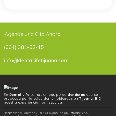
¡Agende una Cita Ahora!
(664) 381-52-45
info@dentallifetijuana.com
En
Dental Life
somos un equipo de
dentistas
que se
preocupa por la salud dental, ubicados en
Tijuana
, B.C.,
nuestra experiencia nos respalda.
Responsable Sanitario C.D.E.O. Roxana Evelyn Estrada Olivo