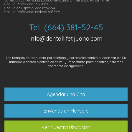
Egresada Universidad Latinoamericana/Universidad Rosaritense
Cédula Profesional 7729009
Cédula de Especialidad 8567994
Cédula Profesional Federal 8567994
Tel. (664) 381-52-45
info@dentallifetijuana.com
Los tiempos de respuesta por teléfono y correo electrónico pueden variar. Su
llamada o correo electrónico es muy importante para nosotros, estamos
contentos de ayudarle.
Agendar una Cita
Envíenos un Mensaje
Ver Nuestra Ubicación