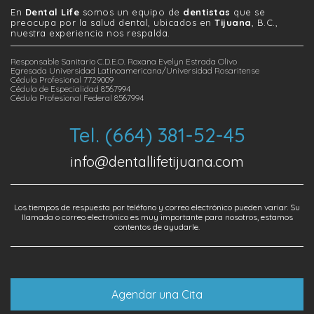
En
Dental Life
somos un equipo de
dentistas
que se
preocupa por la salud dental, ubicados en
Tijuana
, B.C.,
nuestra experiencia nos respalda.
Responsable Sanitario C.D.E.O. Roxana Evelyn Estrada Olivo
Egresada Universidad Latinoamericana/Universidad Rosaritense
Cédula Profesional 7729009
Cédula de Especialidad 8567994
Cédula Profesional Federal 8567994
Tel. (664) 381-52-45
info@dentallifetijuana.com
Los tiempos de respuesta por teléfono y correo electrónico pueden variar. Su
llamada o correo electrónico es muy importante para nosotros, estamos
contentos de ayudarle.
Agendar una Cita