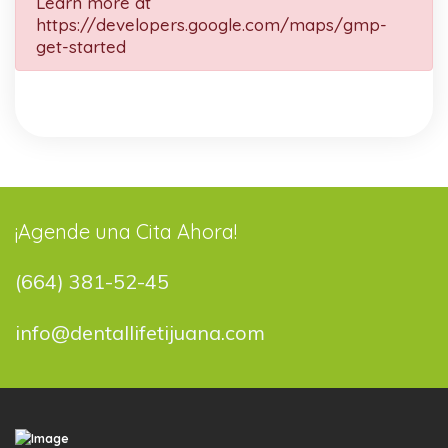
Learn more at
https://developers.google.com/maps/gmp-
get-started
¡Agende una Cita Ahora!
(664) 381-52-45
info@dentallifetijuana.com