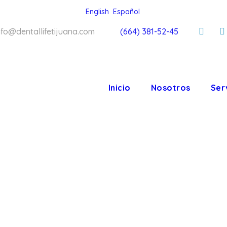
English
Español
nfo@dentallifetijuana.com
(664) 381-52-45
Inicio
Nosotros
Ser
LIFE ORT