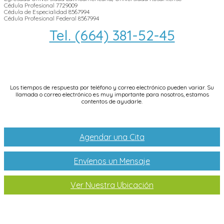
Cédula Profesional 7729009
Cédula de Especialidad 8567994
Cédula Profesional Federal 8567994
Tel. (664) 381-52-45
info@dentallifetijuana.com
Los tiempos de respuesta por teléfono y correo electrónico pueden variar. Su
llamada o correo electrónico es muy importante para nosotros, estamos
contentos de ayudarle.
Agendar una Cita
Envíenos un Mensaje
Ver Nuestra Ubicación