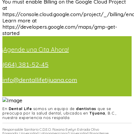
You must enable Billing on the Google Cloud Project
at
https://console.cloud.google.com/project/_/billing/en
Learn more at
https://developers.google.com/maps/gmp-get-
started
¡Agende una Cita Ahora!
(664) 381-52-45
info@dentallifetijuana.com
En
Dental Life
somos un equipo de
dentistas
que se
preocupa por la salud dental, ubicados en
Tijuana
, B.C.,
nuestra experiencia nos respalda.
Responsable Sanitario C.D.E.O. Roxana Evelyn Estrada Olivo
Egresada Universidad Latinoamericana/Universidad Rosaritense