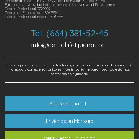
Responsable Sanitario C.D.E.O. Roxana Evelyn Estrada Olivo
Egresada Universidad Latinoamericana/Universidad Rosaritense
Cédula Profesional 7729009
Cédula de Especialidad 8567994
Cédula Profesional Federal 8567994
Tel. (664) 381-52-45
info@dentallifetijuana.com
Los tiempos de respuesta por teléfono y correo electrónico pueden variar. Su
llamada o correo electrónico es muy importante para nosotros, estamos
contentos de ayudarle.
Agendar una Cita
Envíenos un Mensaje
Ver Nuestra Ubicación