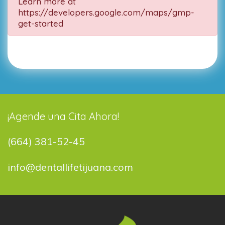
Learn more at
https://developers.google.com/maps/gmp-
get-started
¡Agende una Cita Ahora!
(664) 381-52-45
info@dentallifetijuana.com