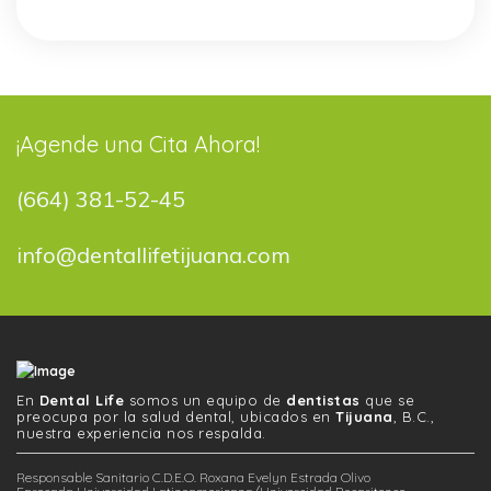
¡Agende una Cita Ahora!
(664) 381-52-45
info@dentallifetijuana.com
En
Dental Life
somos un equipo de
dentistas
que se
preocupa por la salud dental, ubicados en
Tijuana
, B.C.,
nuestra experiencia nos respalda.
Responsable Sanitario C.D.E.O. Roxana Evelyn Estrada Olivo