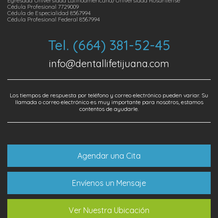
Egresada Universidad Latinoamericana/Universidad Rosaritense
Cédula Profesional 7729009
Cédula de Especialidad 8567994
Cédula Profesional Federal 8567994
Tel. (664) 381-52-45
info@dentallifetijuana.com
Los tiempos de respuesta por teléfono y correo electrónico pueden variar. Su
llamada o correo electrónico es muy importante para nosotros, estamos
contentos de ayudarle.
Agendar una Cita
Envíenos un Mensaje
Ver Nuestra Ubicación