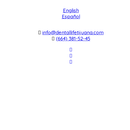
English
Español
info@dentallifetijuana.com
(664) 381-52-45