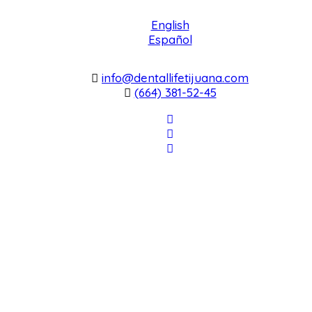
English
Español
info@dentallifetijuana.com
(664) 381-52-45