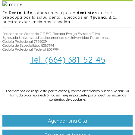
En
Dental Life
somos un equipo de
dentistas
que se
preocupa por la salud dental, ubicados en
Tijuana
, B.C.,
nuestra experiencia nos respalda.
Responsable Sanitario C.D.E.O. Roxana Evelyn Estrada Olivo
Egresada Universidad Latinoamericana/Universidad Rosaritense
Cédula Profesional 7729009
Cédula de Especialidad 8567994
Cédula Profesional Federal 8567994
Tel. (664) 381-52-45
info@dentallifetijuana.com
Los tiempos de respuesta por teléfono y correo electrónico pueden variar. Su
llamada o correo electrónico es muy importante para nosotros, estamos
contentos de ayudarle.
Agendar una Cita