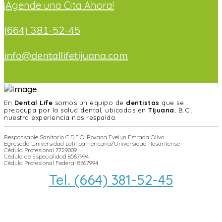
¡Agende una Cita Ahora!
(664) 381-52-45
info@dentallifetijuana.com
En
Dental Life
somos un equipo de
dentistas
que se
preocupa por la salud dental, ubicados en
Tijuana
, B.C.,
nuestra experiencia nos respalda.
Responsable Sanitario C.D.E.O. Roxana Evelyn Estrada Olivo
Egresada Universidad Latinoamericana/Universidad Rosaritense
Cédula Profesional 7729009
Cédula de Especialidad 8567994
Cédula Profesional Federal 8567994
Tel. (664) 381-52-45
info@dentallifetijuana.com