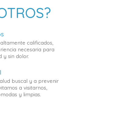
OTROS?
os
 altamente calificados,
iencia necesaria para
 y sin dolor.
l
lud buscal y a prevenir
itamos a visitarnos,
ómodas y limpias.