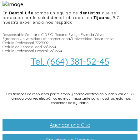
En
Dental Life
somos un equipo de
dentistas
que se
preocupa por la salud dental, ubicados en
Tijuana
, B.C.,
nuestra experiencia nos respalda.
Responsable Sanitario C.D.E.O. Roxana Evelyn Estrada Olivo
Egresada Universidad Latinoamericana/Universidad Rosaritense
Cédula Profesional 7729009
Cédula de Especialidad 8567994
Cédula Profesional Federal 8567994
Tel. (664) 381-52-45
info@dentallifetijuana.com
Los tiempos de respuesta por teléfono y correo electrónico pueden variar. Su
llamada o correo electrónico es muy importante para nosotros, estamos
contentos de ayudarle.
Agendar una Cita
Envíenos un Mensaje