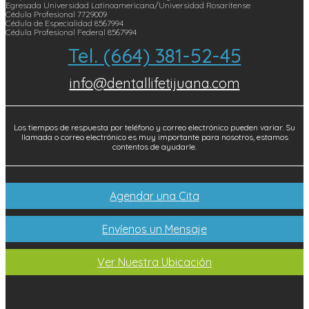
Egresada Universidad Latinoamericana/Universidad Rosaritense
Cédula Profesional 7729009
Cédula de Especialidad 8567994
Cédula Profesional Federal 8567994
Tel. (664) 381-52-45
info@dentallifetijuana.com
Los tiempos de respuesta por teléfono y correo electrónico pueden variar. Su
llamada o correo electrónico es muy importante para nosotros, estamos
contentos de ayudarle.
Agendar una Cita
Envíenos un Mensaje
Ver Nuestra Ubicación