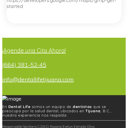
https://developers.google.com/maps/gmp-get-
started
¡Agende una Cita Ahora!
(664) 381-52-45
info@dentallifetijuana.com
En
Dental Life
somos un equipo de
dentistas
que se
preocupa por la salud dental, ubicados en
Tijuana
, B.C.,
nuestra experiencia nos respalda.
Responsable Sanitario C.D.E.O. Roxana Evelyn Estrada Olivo