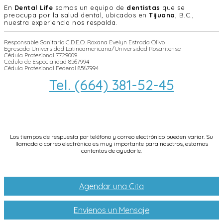
En
Dental Life
somos un equipo de
dentistas
que se
preocupa por la salud dental, ubicados en
Tijuana
, B.C.,
nuestra experiencia nos respalda.
Responsable Sanitario C.D.E.O. Roxana Evelyn Estrada Olivo
Egresada Universidad Latinoamericana/Universidad Rosaritense
Cédula Profesional 7729009
Cédula de Especialidad 8567994
Cédula Profesional Federal 8567994
Tel. (664) 381-52-45
info@dentallifetijuana.com
Los tiempos de respuesta por teléfono y correo electrónico pueden variar. Su
llamada o correo electrónico es muy importante para nosotros, estamos
contentos de ayudarle.
Agendar una Cita
Envíenos un Mensaje