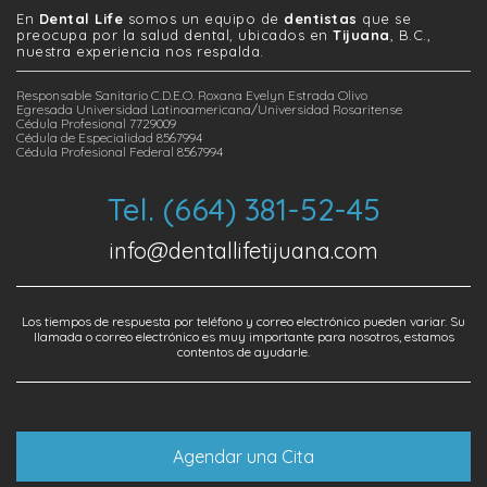
En
Dental Life
somos un equipo de
dentistas
que se
preocupa por la salud dental, ubicados en
Tijuana
, B.C.,
nuestra experiencia nos respalda.
Responsable Sanitario C.D.E.O. Roxana Evelyn Estrada Olivo
Egresada Universidad Latinoamericana/Universidad Rosaritense
Cédula Profesional 7729009
Cédula de Especialidad 8567994
Cédula Profesional Federal 8567994
Tel. (664) 381-52-45
info@dentallifetijuana.com
Los tiempos de respuesta por teléfono y correo electrónico pueden variar. Su
llamada o correo electrónico es muy importante para nosotros, estamos
contentos de ayudarle.
Agendar una Cita