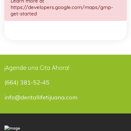
Learn more at
https://developers.google.com/maps/gmp-
get-started
¡Agende una Cita Ahora!
(664) 381-52-45
info@dentallifetijuana.com