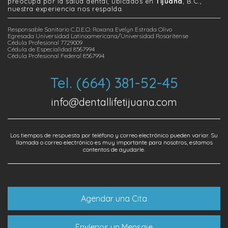
preocupa por la salud dental, ubicados en
Tijuana
, B.C.,
nuestra experiencia nos respalda.
Responsable Sanitario C.D.E.O. Roxana Evelyn Estrada Olivo
Egresada Universidad Latinoamericana/Universidad Rosaritense
Cédula Profesional 7729009
Cédula de Especialidad 8567994
Cédula Profesional Federal 8567994
Tel. (664) 381-52-45
info@dentallifetijuana.com
Los tiempos de respuesta por teléfono y correo electrónico pueden variar. Su
llamada o correo electrónico es muy importante para nosotros, estamos
contentos de ayudarle.
Agendar una Cita
Envíenos un Mensaje