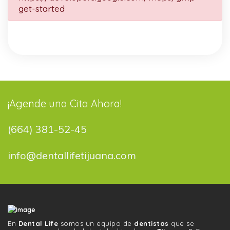
get-started
¡Agende una Cita Ahora!
(664) 381-52-45
info@dentallifetijuana.com
En
Dental Life
somos un equipo de
dentistas
que se