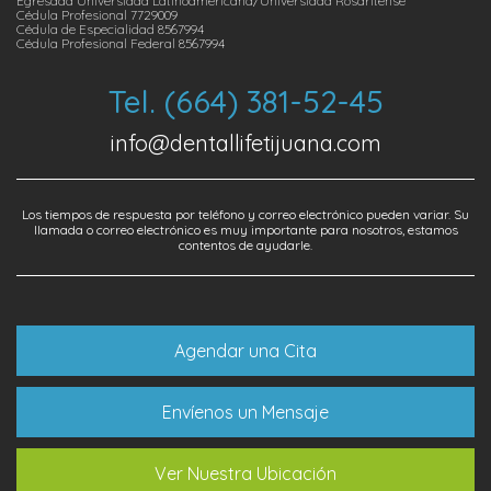
Egresada Universidad Latinoamericana/Universidad Rosaritense
Cédula Profesional 7729009
Cédula de Especialidad 8567994
Cédula Profesional Federal 8567994
Tel. (664) 381-52-45
info@dentallifetijuana.com
Los tiempos de respuesta por teléfono y correo electrónico pueden variar. Su
llamada o correo electrónico es muy importante para nosotros, estamos
contentos de ayudarle.
Agendar una Cita
Envíenos un Mensaje
Ver Nuestra Ubicación