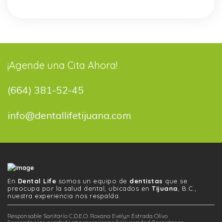
¡Agende una Cita Ahora!
(664) 381-52-45
info@dentallifetijuana.com
En
Dental Life
somos un equipo de
dentistas
que se
preocupa por la salud dental, ubicados en
Tijuana
, B.C.,
nuestra experiencia nos respalda.
Responsable Sanitario C.D.E.O. Roxana Evelyn Estrada Olivo