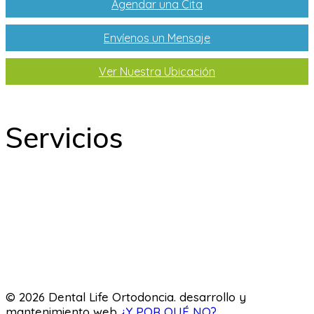
Agendar una Cita
Envíenos un Mensaje
Ver Nuestra Ubicación
Servicios
Odontología
Ortodoncia
Odontopediatría
Laboratorio
© 2026 Dental Life Ortodoncia. desarrollo y
mantenimiento web
¿Y POR QUÉ NO?
.