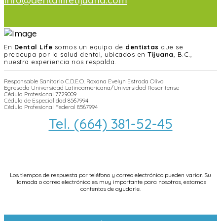
En
Dental Life
somos un equipo de
dentistas
que se
preocupa por la salud dental, ubicados en
Tijuana
, B.C.,
nuestra experiencia nos respalda.
Responsable Sanitario C.D.E.O. Roxana Evelyn Estrada Olivo
Egresada Universidad Latinoamericana/Universidad Rosaritense
Cédula Profesional 7729009
Cédula de Especialidad 8567994
Cédula Profesional Federal 8567994
Tel. (664) 381-52-45
info@dentallifetijuana.com
Los tiempos de respuesta por teléfono y correo electrónico pueden variar. Su
llamada o correo electrónico es muy importante para nosotros, estamos
contentos de ayudarle.