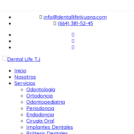
English
Español
info@dentallifetijuana.com
(664) 381-52-45
Inicio
Nosotros
Servicios
Odontología
Ortodoncia
Odontopediatría
Periodoncia
Endodoncia
Cirugía Oral
Implantes Dentales
Prótesis Dentales