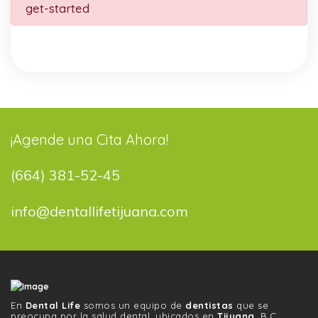
get-started
¡Agende una Cita Ahora!
(664) 381-52-45
info@dentallifetijuana.com
En
Dental Life
somos un equipo de
dentistas
que se
preocupa por la salud dental, ubicados en
Tijuana
, B.C.,