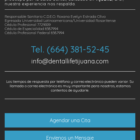
nuestra experiencia nos respalda.
Responsable Sanitario C.D.E.O. Roxana Evelyn Estrada Olivo
Egresada Universidad Latinoamericana/Universidad Rosaritense
Cédula Profesional 7729009
Cédula de Especialidad 8567994
Cédula Profesional Federal 8567994
Tel. (664) 381-52-45
info@dentallifetijuana.com
Los tiempos de respuesta por teléfono y correo electrónico pueden variar. Su
llamada o correo electrónico es muy importante para nosotros, estamos
contentos de ayudarle.
Agendar una Cita
Envíenos un Mensaje