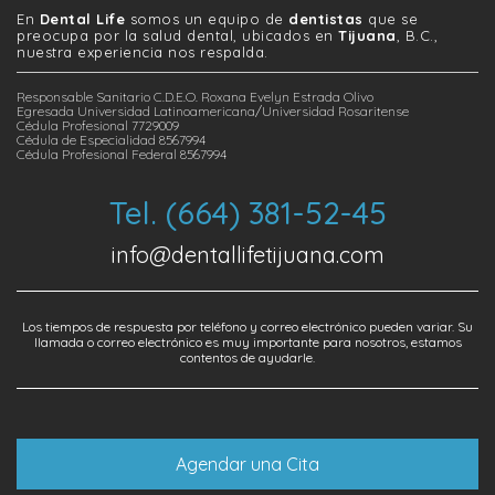
En
Dental Life
somos un equipo de
dentistas
que se
preocupa por la salud dental, ubicados en
Tijuana
, B.C.,
nuestra experiencia nos respalda.
Responsable Sanitario C.D.E.O. Roxana Evelyn Estrada Olivo
Egresada Universidad Latinoamericana/Universidad Rosaritense
Cédula Profesional 7729009
Cédula de Especialidad 8567994
Cédula Profesional Federal 8567994
Tel. (664) 381-52-45
info@dentallifetijuana.com
Los tiempos de respuesta por teléfono y correo electrónico pueden variar. Su
llamada o correo electrónico es muy importante para nosotros, estamos
contentos de ayudarle.
Agendar una Cita