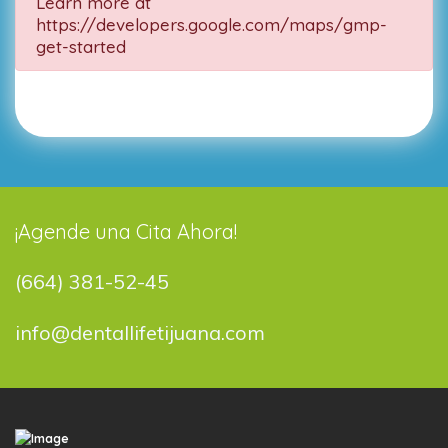
Learn more at
https://developers.google.com/maps/gmp-
get-started
¡Agende una Cita Ahora!
(664) 381-52-45
info@dentallifetijuana.com