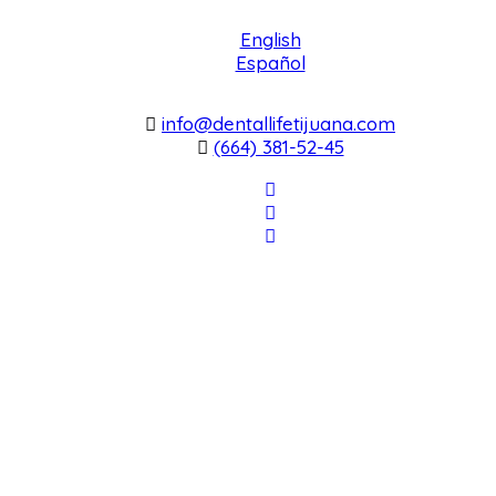
English
Español
info@dentallifetijuana.com
(664) 381-52-45