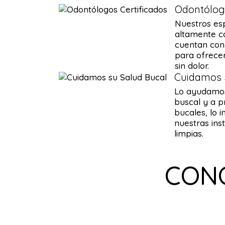
Odontólogo
Nuestros esp
altamente c
cuentan con 
para ofrecer
sin dolor.
Cuidamos 
Lo ayudamos
buscal y a 
bucales, lo i
nuestras ins
limpias.
CONO