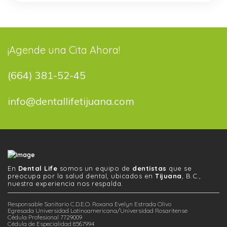
¡Agende una Cita Ahora!
(664) 381-52-45
info@dentallifetijuana.com
En
Dental Life
somos un equipo de
dentistas
que se
preocupa por la salud dental, ubicados en
Tijuana
, B.C.,
nuestra experiencia nos respalda.
Responsable Sanitario C.D.E.O. Roxana Evelyn Estrada Olivo
Egresada Universidad Latinoamericana/Universidad Rosaritense
Cédula Profesional 7729009
Cédula de Especialidad 8567994