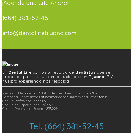
¡Agende una Cita Ahora!
(664) 381-52-45
info@dentallifetijuana.com
En
Dental Life
somos un equipo de
dentistas
que se
preocupa por la salud dental, ubicados en
Tijuana
, B.C.,
nuestra experiencia nos respalda.
Responsable Sanitario C.D.E.O. Roxana Evelyn Estrada Olivo
Egresada Universidad Latinoamericana/Universidad Rosaritense
Cédula Profesional 7729009
Cédula de Especialidad 8567994
Cédula Profesional Federal 8567994
Tel. (664) 381-52-45