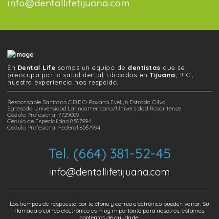
info@dentallifetijuana.com
En
Dental Life
somos un equipo de
dentistas
que se
preocupa por la salud dental, ubicados en
Tijuana
, B.C.,
nuestra experiencia nos respalda.
Responsable Sanitario C.D.E.O. Roxana Evelyn Estrada Olivo
Egresada Universidad Latinoamericana/Universidad Rosaritense
Cédula Profesional 7729009
Cédula de Especialidad 8567994
Cédula Profesional Federal 8567994
Tel. (664) 381-52-45
info@dentallifetijuana.com
Los tiempos de respuesta por teléfono y correo electrónico pueden variar. Su
llamada o correo electrónico es muy importante para nosotros, estamos
contentos de ayudarle.