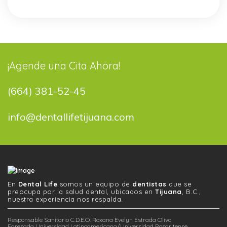
¡Agende una Cita Ahora!
(664) 381-52-45
info@dentallifetijuana.com
En
Dental Life
somos un equipo de
dentistas
que se
preocupa por la salud dental, ubicados en
Tijuana
, B.C.,
nuestra experiencia nos respalda.
Responsable Sanitario C.D.E.O. Roxana Evelyn Estrada Olivo
Egresada Universidad Latinoamericana/Universidad Rosaritense