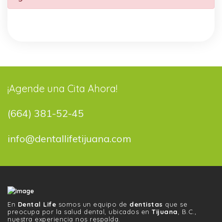
¡Agende una Cita Ahora!
(664) 381-52-45
info@dentallifetijuana.com
En
Dental Life
somos un equipo de
dentistas
que se
preocupa por la salud dental, ubicados en
Tijuana
, B.C.,
nuestra experiencia nos respalda.