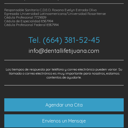
Responsable Sanitario C.D.E.O. Roxana Evelyn Estrada Olivo
Egresada Universidad Latinoamericana/Universidad Rosaritense
Cédula Profesional 7729009
Cédula de Especialidad 8567994
Cédula Profesional Federal 8567994
Tel. (664) 381-52-45
info@dentallifetijuana.com
Los tiempos de respuesta por teléfono y correo electrónico pueden variar. Su
llamada o correo electrónico es muy importante para nosotros, estamos
contentos de ayudarle.
Agendar una Cita
Envíenos un Mensaje