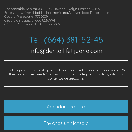
Responsable Sanitario C.D.E.O. Roxana Evelyn Estrada Olivo
Egresada Universidad Latinoamericana/Universidad Rosaritense
Cédula Profesional 7729009
Cédula de Especialidad 8567994
Cédula Profesional Federal 8567994
Tel. (664) 381-52-45
info@dentallifetijuana.com
Los tiempos de respuesta por teléfono y correo electrónico pueden variar. Su
llamada o correo electrónico es muy importante para nosotros, estamos
contentos de ayudarle.
Agendar una Cita
Envíenos un Mensaje