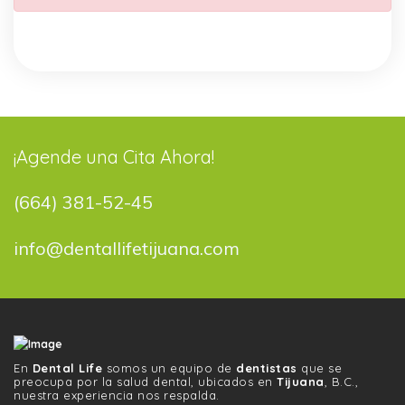
¡Agende una Cita Ahora!
(664) 381-52-45
info@dentallifetijuana.com
En
Dental Life
somos un equipo de
dentistas
que se
preocupa por la salud dental, ubicados en
Tijuana
, B.C.,
nuestra experiencia nos respalda.