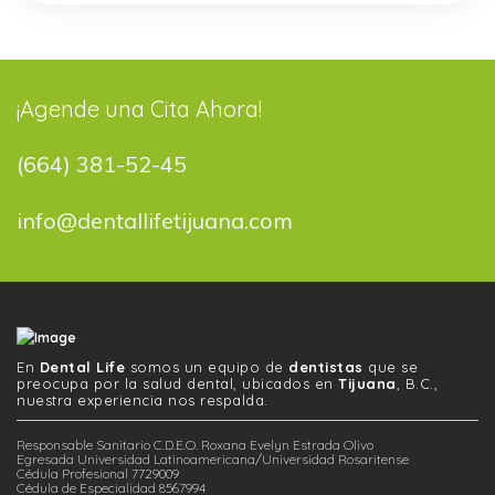
¡Agende una Cita Ahora!
(664) 381-52-45
info@dentallifetijuana.com
En
Dental Life
somos un equipo de
dentistas
que se
preocupa por la salud dental, ubicados en
Tijuana
, B.C.,
nuestra experiencia nos respalda.
Responsable Sanitario C.D.E.O. Roxana Evelyn Estrada Olivo
Egresada Universidad Latinoamericana/Universidad Rosaritense
Cédula Profesional 7729009
Cédula de Especialidad 8567994