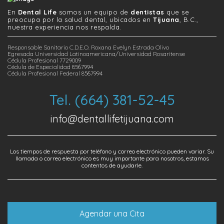
En
Dental Life
somos un equipo de
dentistas
que se
preocupa por la salud dental, ubicados en
Tijuana
, B.C.,
nuestra experiencia nos respalda.
Responsable Sanitario C.D.E.O. Roxana Evelyn Estrada Olivo
Egresada Universidad Latinoamericana/Universidad Rosaritense
Cédula Profesional 7729009
Cédula de Especialidad 8567994
Cédula Profesional Federal 8567994
Tel. (664) 381-52-45
info@dentallifetijuana.com
Los tiempos de respuesta por teléfono y correo electrónico pueden variar. Su
llamada o correo electrónico es muy importante para nosotros, estamos
contentos de ayudarle.
Agendar una Cita