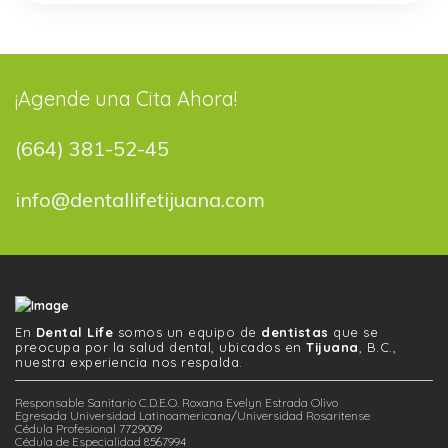
¡Agende una Cita Ahora!
(664) 381-52-45
info@dentallifetijuana.com
En
Dental Life
somos un equipo de
dentistas
que se
preocupa por la salud dental, ubicados en
Tijuana
, B.C.,
nuestra experiencia nos respalda.
Responsable Sanitario C.D.E.O. Roxana Evelyn Estrada Olivo
Egresada Universidad Latinoamericana/Universidad Rosaritense
Cédula Profesional 7729009
Cédula de Especialidad 8567994