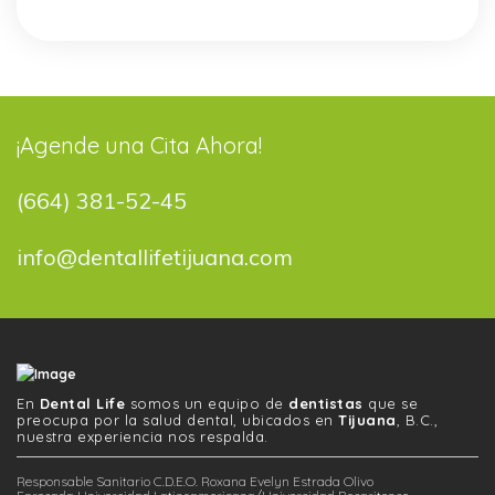
¡Agende una Cita Ahora!
(664) 381-52-45
info@dentallifetijuana.com
En
Dental Life
somos un equipo de
dentistas
que se
preocupa por la salud dental, ubicados en
Tijuana
, B.C.,
nuestra experiencia nos respalda.
Responsable Sanitario C.D.E.O. Roxana Evelyn Estrada Olivo