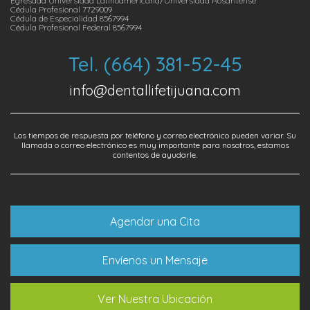
Egresada Universidad Latinoamericana/Universidad Rosaritense
Cédula Profesional 7729009
Cédula de Especialidad 8567994
Cédula Profesional Federal 8567994
Tel. (664) 381-52-45
info@dentallifetijuana.com
Los tiempos de respuesta por teléfono y correo electrónico pueden variar. Su
llamada o correo electrónico es muy importante para nosotros, estamos
contentos de ayudarle.
Agendar una Cita
Envíenos un Mensaje
Ver Nuestra Ubicación