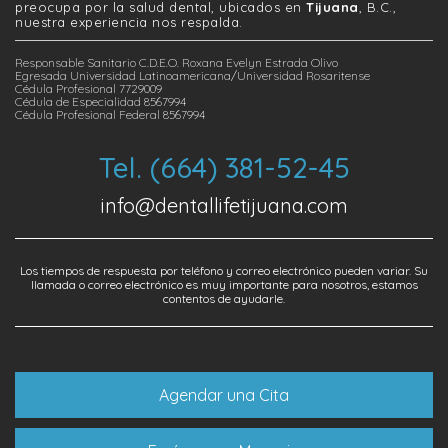
preocupa por la salud dental, ubicados en
Tijuana
, B.C.,
nuestra experiencia nos respalda.
Responsable Sanitario C.D.E.O. Roxana Evelyn Estrada Olivo
Egresada Universidad Latinoamericana/Universidad Rosaritense
Cédula Profesional 7729009
Cédula de Especialidad 8567994
Cédula Profesional Federal 8567994
Tel. (664) 381-52-45
info@dentallifetijuana.com
Los tiempos de respuesta por teléfono y correo electrónico pueden variar. Su
llamada o correo electrónico es muy importante para nosotros, estamos
contentos de ayudarle.
Agendar una Cita