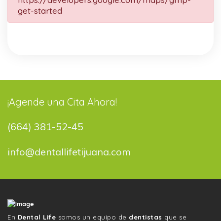
get-started
¡Agende una Cita Ahora!
(664) 381-52-45
info@dentallifetijuana.com
En
Dental Life
somos un equipo de
dentistas
que se