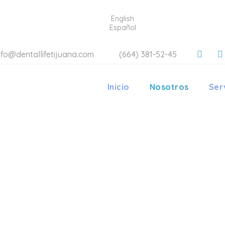
English
Español
nfo@dentallifetijuana.com
(664) 381-52-45
Inicio
Nosotros
Ser
LIFE ORT