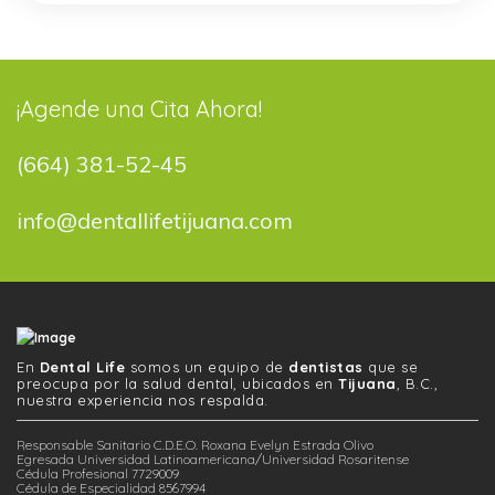
¡Agende una Cita Ahora!
(664) 381-52-45
info@dentallifetijuana.com
En
Dental Life
somos un equipo de
dentistas
que se
preocupa por la salud dental, ubicados en
Tijuana
, B.C.,
nuestra experiencia nos respalda.
Responsable Sanitario C.D.E.O. Roxana Evelyn Estrada Olivo
Egresada Universidad Latinoamericana/Universidad Rosaritense
Cédula Profesional 7729009
Cédula de Especialidad 8567994