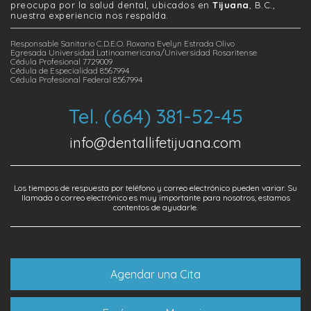
preocupa por la salud dental, ubicados en
Tijuana
, B.C.,
nuestra experiencia nos respalda.
Responsable Sanitario C.D.E.O. Roxana Evelyn Estrada Olivo
Egresada Universidad Latinoamericana/Universidad Rosaritense
Cédula Profesional 7729009
Cédula de Especialidad 8567994
Cédula Profesional Federal 8567994
Tel. (664) 381-52-45
info@dentallifetijuana.com
Los tiempos de respuesta por teléfono y correo electrónico pueden variar. Su
llamada o correo electrónico es muy importante para nosotros, estamos
contentos de ayudarle.
Agendar una Cita