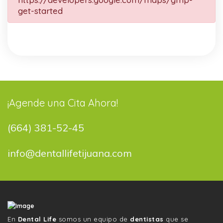
get-started
¡Agende una Cita Ahora!
(664) 381-52-45
info@dentallifetijuana.com
En
Dental Life
somos un equipo de
dentistas
que se