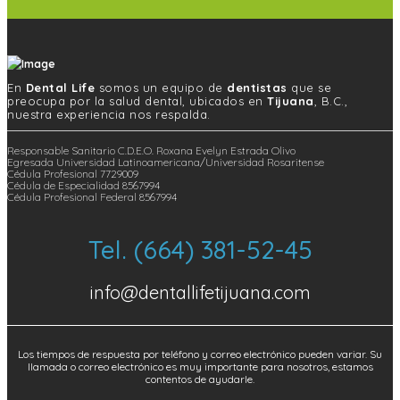
En
Dental Life
somos un equipo de
dentistas
que se
preocupa por la salud dental, ubicados en
Tijuana
, B.C.,
nuestra experiencia nos respalda.
Responsable Sanitario C.D.E.O. Roxana Evelyn Estrada Olivo
Egresada Universidad Latinoamericana/Universidad Rosaritense
Cédula Profesional 7729009
Cédula de Especialidad 8567994
Cédula Profesional Federal 8567994
Tel. (664) 381-52-45
info@dentallifetijuana.com
Los tiempos de respuesta por teléfono y correo electrónico pueden variar. Su
llamada o correo electrónico es muy importante para nosotros, estamos
contentos de ayudarle.