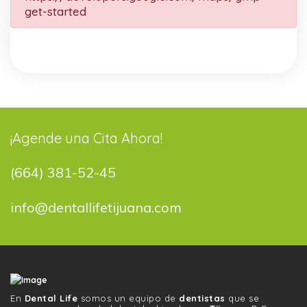
get-started
¡Agende una Cita Ahora!
(664) 381-52-45
info@dentallifetijuana.com
En
Dental Life
somos un equipo de
dentistas
que se