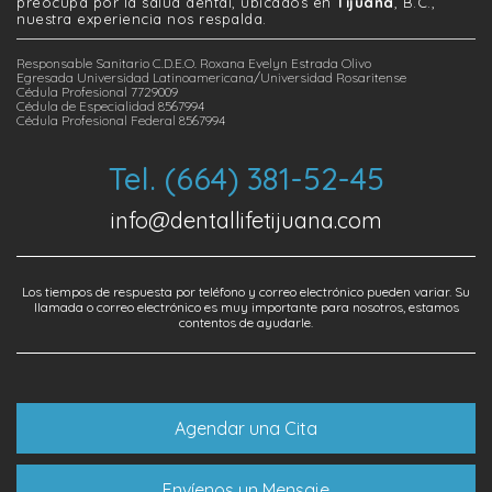
preocupa por la salud dental, ubicados en
Tijuana
, B.C.,
nuestra experiencia nos respalda.
Responsable Sanitario C.D.E.O. Roxana Evelyn Estrada Olivo
Egresada Universidad Latinoamericana/Universidad Rosaritense
Cédula Profesional 7729009
Cédula de Especialidad 8567994
Cédula Profesional Federal 8567994
Tel. (664) 381-52-45
info@dentallifetijuana.com
Los tiempos de respuesta por teléfono y correo electrónico pueden variar. Su
llamada o correo electrónico es muy importante para nosotros, estamos
contentos de ayudarle.
Agendar una Cita
Envíenos un Mensaje