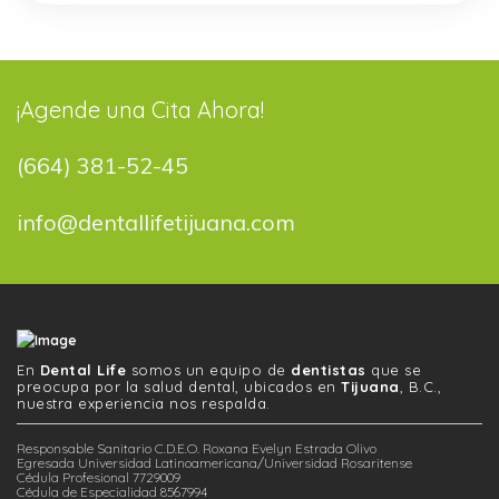
¡Agende una Cita Ahora!
(664) 381-52-45
info@dentallifetijuana.com
En
Dental Life
somos un equipo de
dentistas
que se
preocupa por la salud dental, ubicados en
Tijuana
, B.C.,
nuestra experiencia nos respalda.
Responsable Sanitario C.D.E.O. Roxana Evelyn Estrada Olivo
Egresada Universidad Latinoamericana/Universidad Rosaritense
Cédula Profesional 7729009
Cédula de Especialidad 8567994