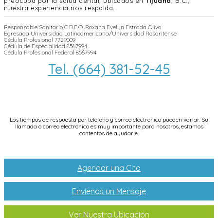
preocupa por la salud dental, ubicados en
Tijuana
, B.C.,
nuestra experiencia nos respalda.
Responsable Sanitario C.D.E.O. Roxana Evelyn Estrada Olivo
Egresada Universidad Latinoamericana/Universidad Rosaritense
Cédula Profesional 7729009
Cédula de Especialidad 8567994
Cédula Profesional Federal 8567994
Tel. (664) 381-52-45
info@dentallifetijuana.com
Los tiempos de respuesta por teléfono y correo electrónico pueden variar. Su
llamada o correo electrónico es muy importante para nosotros, estamos
contentos de ayudarle.
Agendar una Cita
Envíenos un Mensaje
Ver Nuestra Ubicación