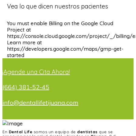
Vea lo que dicen nuestros pacientes
You must enable Billing on the Google Cloud
Project at
https://console.cloud.google.com/project/_/billing/
Learn more at
https://developers.google.com/maps/gmp-get-
started
¡Agende una Cita Ahora!
(664) 381-52-45
info@dentallifetijuana.com
En
Dental Life
somos un equipo de
dentistas
que se